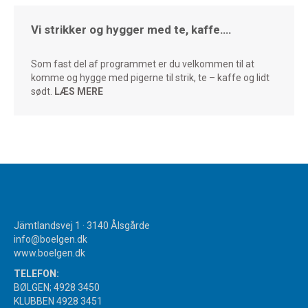
Vi strikker og hygger med te, kaffe….
Som fast del af programmet er du velkommen til at
komme og hygge med pigerne til strik, te – kaffe og lidt
sødt.
LÆS MERE
Jämtlandsvej 1 · 3140 Ålsgårde
info@boelgen.dk
www.boelgen.dk
TELEFON:
BØLGEN; 4928 3450
KLUBBEN 4928 3451