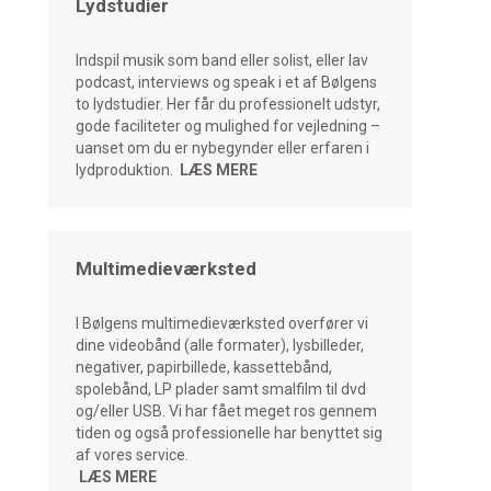
Lydstudier
Indspil musik som band eller solist, eller lav
podcast, interviews og speak i et af Bølgens
to lydstudier. Her får du professionelt udstyr,
gode faciliteter og mulighed for vejledning –
uanset om du er nybegynder eller erfaren i
lydproduktion.
LÆS MERE
Multimedieværksted
I Bølgens multimedieværksted overfører vi
dine videobånd (alle formater), lysbilleder,
negativer, papirbillede, kassettebånd,
spolebånd, LP plader samt smalfilm til dvd
og/eller USB.
Vi har fået meget ros gennem
tiden og også professionelle har benyttet sig
af vores service.
LÆS MERE