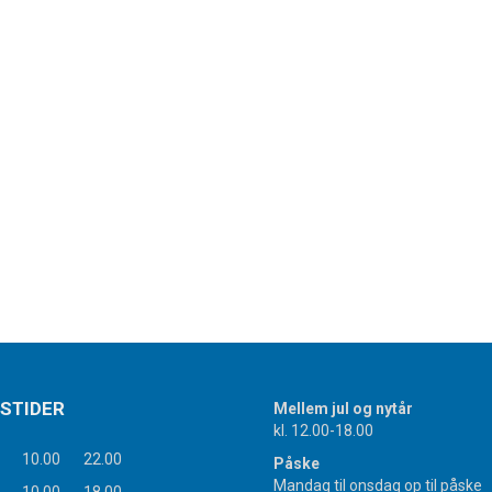
STIDER
Mellem jul og nytår
kl. 12.00-18.00
10.00
22.00
Påske
Mandag til onsdag op til påske
10.00
18.00