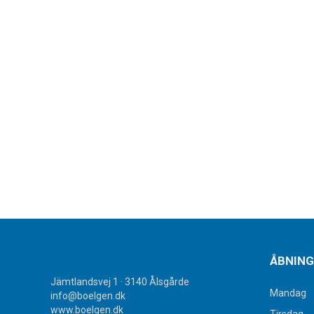
ÅBNING
Jämtlandsvej 1 · 3140 Ålsgårde
Mandag
info@boelgen.dk
www.boelgen.dk
Tirsdag