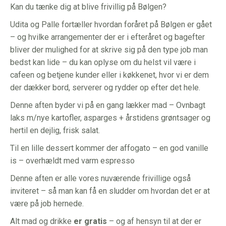
Kan du tænke dig at blive frivillig på Bølgen?
Udita og Palle fortæller hvordan foråret på Bølgen er gået
– og hvilke arrangementer der er i efteråret og bagefter
bliver der mulighed for at skrive sig på den type job man
bedst kan lide – du kan oplyse om du helst vil være i
cafeen og betjene kunder eller i køkkenet, hvor vi er dem
der dækker bord, serverer og rydder op efter det hele.
Denne aften byder vi på en gang lækker mad – Ovnbagt
laks m/nye kartofler, asparges + årstidens grøntsager og
hertil en dejlig, frisk salat.
Til en lille dessert kommer der affogato – en god vanille
is – overhældt med varm espresso
Denne aften er alle vores nuværende frivillige også
inviteret – så man kan få en sludder om hvordan det er at
være på job hernede.
Alt mad og drikke
er gratis
– og af hensyn til at der er