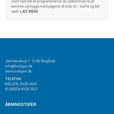
Som fast del af programmet er du velkommen til at
komme og hygge med pigerne til strik, te – kaffe og lidt
sødt.
LÆS MERE
Jämtlandsvej 1 · 3140 Ålsgårde
info@boelgen.dk
www.boelgen.dk
TELEFON:
BØLGEN; 4928 3450
KLUBBEN 4928 3451
ÅBNINGSTIDER